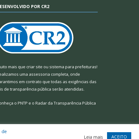
ESENVOLVIDO POR CR2
uito mais que
criar site
ou
sistema para prefeituras
!
ealizamos uma
assessoria
completa, onde
arantimos em contrato que todas as exigências das
eis de transparência pública
serão atendidas.
onheça o
PNTP
e o
Radar da Transparência Pública
a de
te
Acessar Área Administrativa
Acessar Webmail
ACEITO
Leia mais