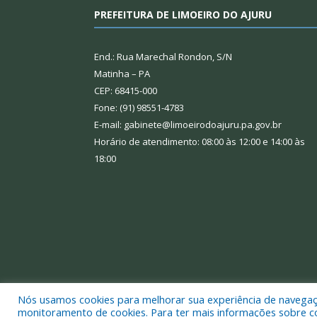
PREFEITURA DE LIMOEIRO DO AJURU
End.: Rua Marechal Rondon, S/N
Matinha – PA
CEP: 68415-000
Fone: (91) 98551-4783
E-mail: gabinete@limoeirodoajuru.pa.gov.br
Horário de atendimento: 08:00 às 12:00 e 14:00 às
18:00
Nós usamos cookies para melhorar sua experiência de navegação
Todos os direitos reservados a Prefeitura Municipal
monitoramento de cookies. Para ter mais informações sobre como