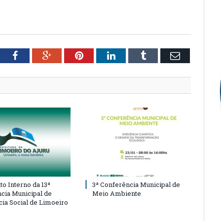
tter
Facebook
Google+
Pinterest
LinkedIn
Tumblr
Email
o Interno da 13ª
3ª Conferência Municipal de
cia Municipal de
Meio Ambiente
cia Social de Limoeiro