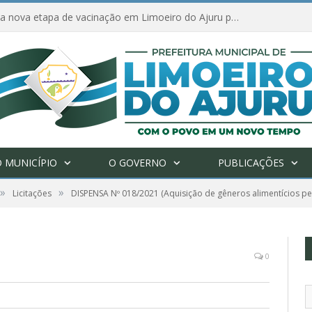
Amanhã começa nova etapa de vacinação em Limoeiro do Ajuru para idosos com 65 ou mais
 MUNICÍPIO
O GOVERNO
PUBLICAÇÕES
»
»
Licitações
DISPENSA Nº 018/2021 (Aquisição de gêneros alimentícios per
0