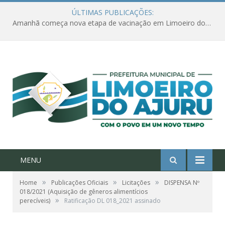
ÚLTIMAS PUBLICAÇÕES:
Amanhã começa nova etapa de vacinação em Limoeiro do Ajuru para idosos com 65 ou mais
MENU
»
»
»
Home
Publicações Oficiais
Licitações
DISPENSA Nº
018/2021 (Aquisição de gêneros alimentícios
»
perecíveis)
Ratificação DL 018_2021 assinado