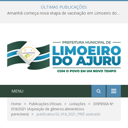
ÚLTIMAS PUBLICAÇÕES:
Amanhã começa nova etapa de vacinação em Limoeiro do Ajuru para idosos com 65 ou mais
MENU
»
»
»
Home
Publicações Oficiais
Licitações
DISPENSA Nº
018/2021 (Aquisição de gêneros alimentícios
»
perecíveis)
Justificativa DL 018_2021_PREF assinado