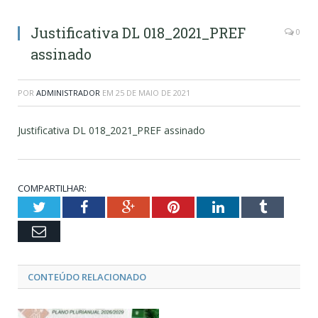
Justificativa DL 018_2021_PREF
0
assinado
POR
ADMINISTRADOR
EM
25 DE MAIO DE 2021
Justificativa DL 018_2021_PREF assinado
COMPARTILHAR:
Twitter
Facebook
Google+
Pinterest
LinkedIn
Tumblr
Email
CONTEÚDO RELACIONADO