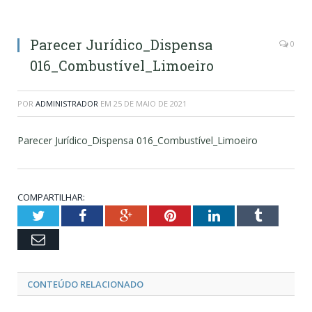
Parecer Jurídico_Dispensa
0
016_Combustível_Limoeiro
POR
ADMINISTRADOR
EM
25 DE MAIO DE 2021
Parecer Jurídico_Dispensa 016_Combustível_Limoeiro
COMPARTILHAR:
Twitter
Facebook
Google+
Pinterest
LinkedIn
Tumblr
Email
CONTEÚDO RELACIONADO