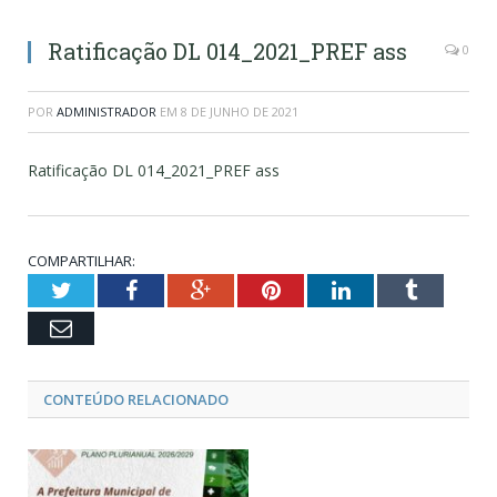
Ratificação DL 014_2021_PREF ass
0
POR
ADMINISTRADOR
EM
8 DE JUNHO DE 2021
Ratificação DL 014_2021_PREF ass
COMPARTILHAR:
Twitter
Facebook
Google+
Pinterest
LinkedIn
Tumblr
Email
CONTEÚDO RELACIONADO