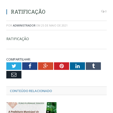
RATIFICAÇÃO
0
POR
ADMINISTRADOR
EM
25 DE MAIO DE 2021
RATIFICAÇÃO
COMPARTILHAR:
Twitter
Facebook
Google+
Pinterest
LinkedIn
Tumblr
Email
CONTEÚDO RELACIONADO