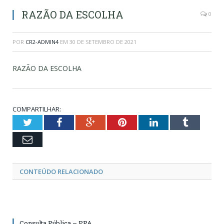
RAZÃO DA ESCOLHA
0
POR
CR2-ADMIN4
EM
30 DE SETEMBRO DE 2021
RAZÃO DA ESCOLHA
COMPARTILHAR:
Twitter
Facebook
Google+
Pinterest
LinkedIn
Tumblr
Email
CONTEÚDO RELACIONADO
Consulta Pública – PPA