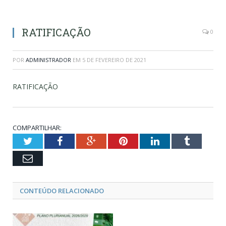
RATIFICAÇÃO
0
POR
ADMINISTRADOR
EM
5 DE FEVEREIRO DE 2021
RATIFICAÇÃO
COMPARTILHAR:
Twitter
Facebook
Google+
Pinterest
LinkedIn
Tumblr
Email
CONTEÚDO RELACIONADO