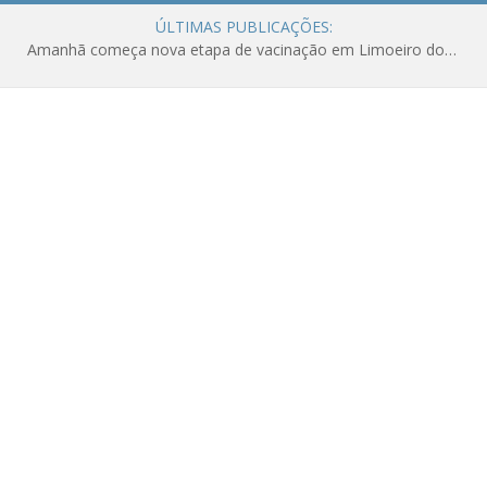
ÚLTIMAS PUBLICAÇÕES:
Amanhã começa nova etapa de vacinação em Limoeiro do Ajuru para idosos com 65 ou mais