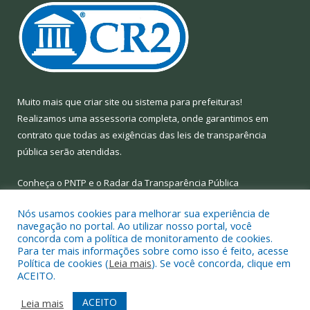
Muito mais que
criar site
ou
sistema para prefeituras
!
Realizamos uma
assessoria
completa, onde garantimos em
contrato que todas as exigências das
leis de transparência
pública
serão atendidas.
Conheça o
PNTP
e o
Radar da Transparência Pública
Nós usamos cookies para melhorar sua experiência de
navegação no portal. Ao utilizar nosso portal, você
concorda com a política de monitoramento de cookies.
Para ter mais informações sobre como isso é feito, acesse
Todos os direitos reservados a Prefeitura Municipal de Limoeiro
Política de cookies (
Leia mais
). Se você concorda, clique em
do Ajuru.
ACEITO.
Mapa do Site
Acessar Área Administrativa
ACEITO
Leia mais