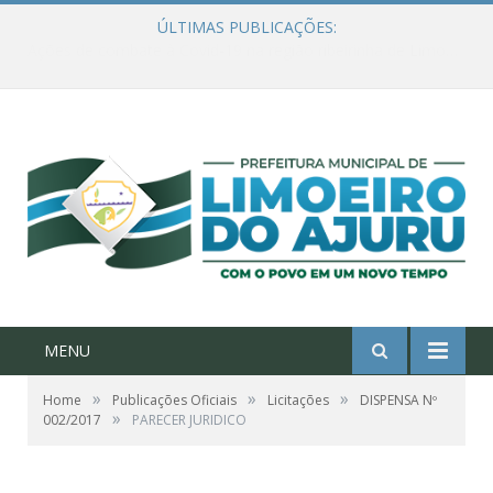
ÚLTIMAS PUBLICAÇÕES:
Ações de combate à Covid-19 na região ribeirinha de Limoeiro do Ajuru continuam
MENU
»
»
»
Home
Publicações Oficiais
Licitações
DISPENSA Nº
»
002/2017
PARECER JURIDICO