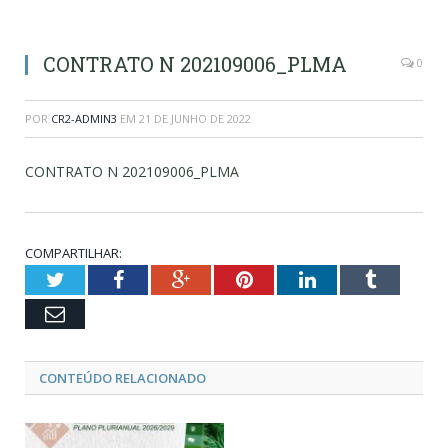
CONTRATO N 202109006_PLMA
0
POR
CR2-ADMIN3
EM
21 DE JUNHO DE 2022
CONTRATO N 202109006_PLMA
COMPARTILHAR:
Twitter
Facebook
Google+
Pinterest
LinkedIn
Tumblr
Email
CONTEÚDO RELACIONADO