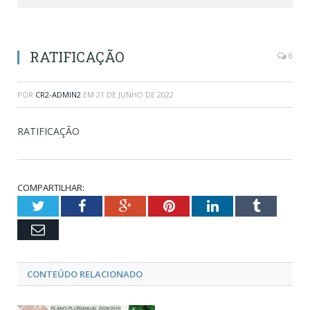
RATIFICAÇÃO
0
POR
CR2-ADMIN2
EM
21 DE JUNHO DE 2022
RATIFICAÇÃO
COMPARTILHAR:
Twitter
Facebook
Google+
Pinterest
LinkedIn
Tumblr
Email
CONTEÚDO RELACIONADO