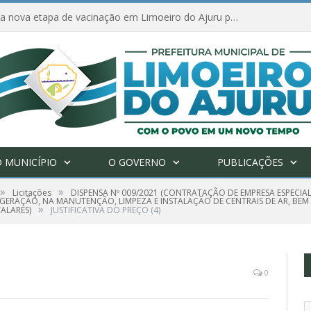
Amanhã começa nova etapa de vacinação em Limoeiro do Ajuru para idosos com 65 ou mais
 MUNICÍPIO
O GOVERNO
PUBLICAÇÕES
»
»
Licitações
DISPENSA Nº 009/2021 (CONTRATAÇÃO DE EMPRESA ESPECIA
RIGERAÇÃO, NA MANUTENÇÃO, LIMPEZA E INSTALAÇÃO DE CENTRAIS DE AR, BEM
»
ALARES)
JUSTIFICATIVA DO PREÇO (4)
0