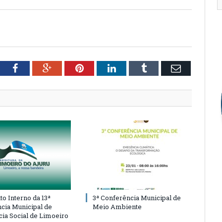
tter
Facebook
Google+
Pinterest
LinkedIn
Tumblr
Email
o Interno da 13ª
3ª Conferência Municipal de
cia Municipal de
Meio Ambiente
cia Social de Limoeiro