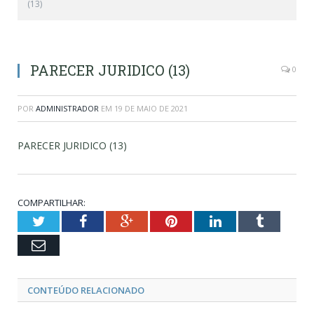
(13)
PARECER JURIDICO (13)
0
POR
ADMINISTRADOR
EM
19 DE MAIO DE 2021
PARECER JURIDICO (13)
COMPARTILHAR:
Twitter
Facebook
Google+
Pinterest
LinkedIn
Tumblr
Email
CONTEÚDO RELACIONADO