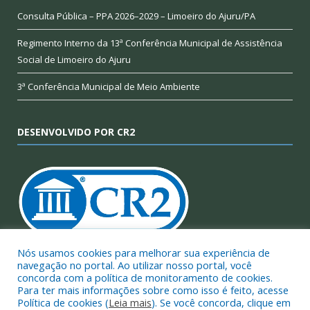
Consulta Pública – PPA 2026–2029 – Limoeiro do Ajuru/PA
Regimento Interno da 13ª Conferência Municipal de Assistência
Social de Limoeiro do Ajuru
3ª Conferência Municipal de Meio Ambiente
DESENVOLVIDO POR CR2
Nós usamos cookies para melhorar sua experiência de
navegação no portal. Ao utilizar nosso portal, você
Muito mais que
criar site
ou
sistema para prefeituras
!
concorda com a política de monitoramento de cookies.
Realizamos uma
assessoria
completa, onde garantimos em
Para ter mais informações sobre como isso é feito, acesse
contrato que todas as exigências das
leis de transparência
Política de cookies (
Leia mais
). Se você concorda, clique em