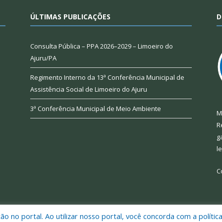
ÚLTIMAS PUBLICAÇÕES
D
Consulta Pública – PPA 2026–2029 – Limoeiro do
Ajuru/PA
Regimento Interno da 13ª Conferência Municipal de
Assistência Social de Limoeiro do Ajuru
3ª Conferência Municipal de Meio Ambiente
M
R
g
l
C
 no portal. Ao utilizar nosso portal, você concorda com a polític