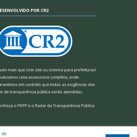
ESENVOLVIDO POR CR2
uito mais que
criar site
ou
sistema para prefeituras
!
ealizamos uma
assessoria
completa, onde
arantimos em contrato que todas as exigências das
eis de transparência pública
serão atendidas.
onheça o
PNTP
e o
Radar da Transparência Pública
a de