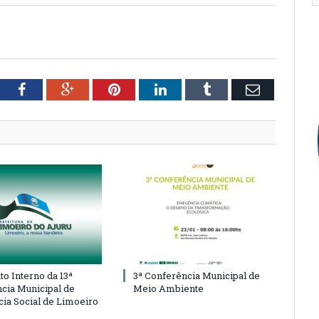
tter
Facebook
Google+
Pinterest
LinkedIn
Tumblr
Email
o Interno da 13ª
3ª Conferência Municipal de
cia Municipal de
Meio Ambiente
cia Social de Limoeiro