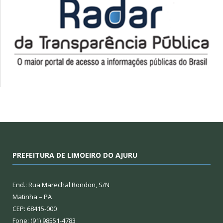
PREFEITURA DE LIMOEIRO DO AJURU
End.: Rua Marechal Rondon, S/N
Matinha – PA
CEP: 68415-000
Fone: (91) 98551-4783