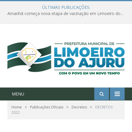
ÚLTIMAS PUBLICAÇÕES:
Ações de combate à Covid-19 na região ribeirinha de Limoeiro do Ajuru continuam
MENU
»
»
»
Home
Publicações Oficiais
Decretos
DECRETOS
2022