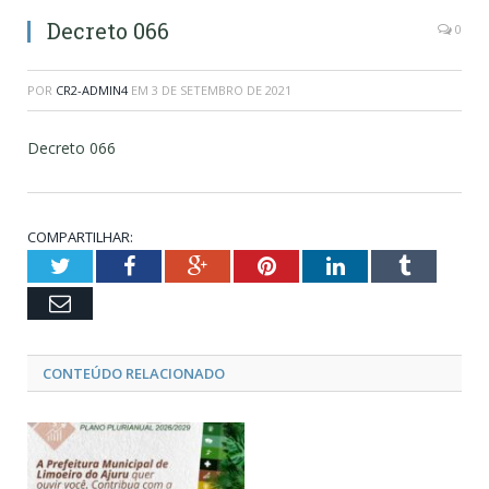
Decreto 066
0
POR
CR2-ADMIN4
EM
3 DE SETEMBRO DE 2021
Decreto 066
COMPARTILHAR:
Twitter
Facebook
Google+
Pinterest
LinkedIn
Tumblr
Email
CONTEÚDO RELACIONADO