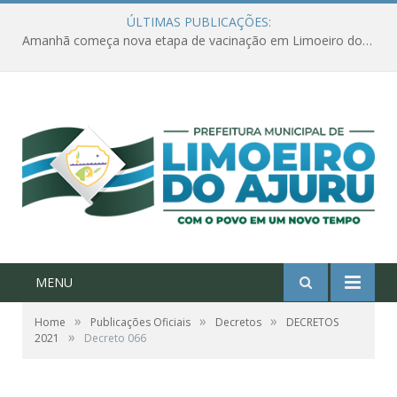
ÚLTIMAS PUBLICAÇÕES:
Amanhã começa nova etapa de vacinação em Limoeiro do Ajuru para idosos com 65 ou mais
MENU
»
»
»
Home
Publicações Oficiais
Decretos
DECRETOS
»
2021
Decreto 066