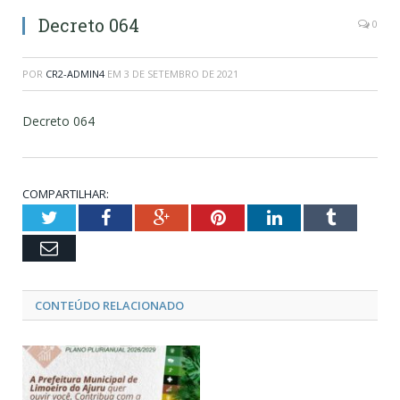
Decreto 064
0
POR
CR2-ADMIN4
EM
3 DE SETEMBRO DE 2021
Decreto 064
COMPARTILHAR:
Twitter
Facebook
Google+
Pinterest
LinkedIn
Tumblr
Email
CONTEÚDO RELACIONADO