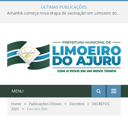
ÚLTIMAS PUBLICAÇÕES:
Amanhã começa nova etapa de vacinação em Limoeiro do Ajuru para idosos com 65 ou mais
MENU
»
»
»
Home
Publicações Oficiais
Decretos
DECRETOS
»
2021
Decreto 056