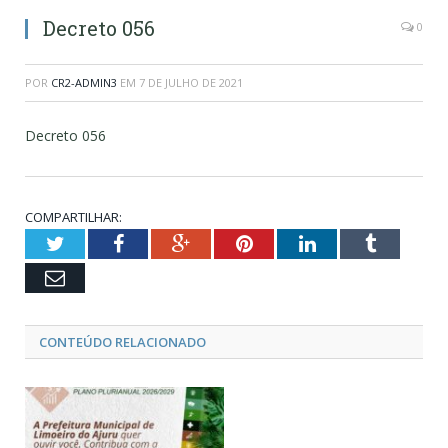
Decreto 056
0
POR
CR2-ADMIN3
EM
7 DE JULHO DE 2021
Decreto 056
COMPARTILHAR:
Twitter
Facebook
Google+
Pinterest
LinkedIn
Tumblr
Email
CONTEÚDO RELACIONADO