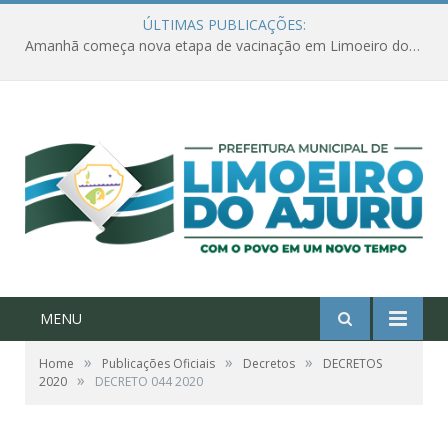
ÚLTIMAS PUBLICAÇÕES:
Amanhã começa nova etapa de vacinação em Limoeiro do Ajuru para idosos com 65 ou mais
MENU
»
»
»
Home
Publicações Oficiais
Decretos
DECRETOS
»
2020
DECRETO 044 2020