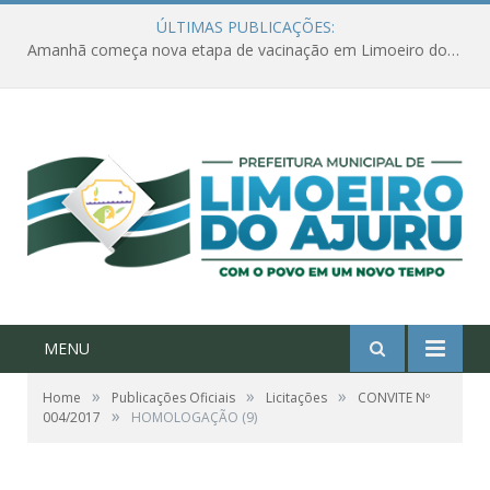
ÚLTIMAS PUBLICAÇÕES:
Amanhã começa nova etapa de vacinação em Limoeiro do Ajuru para idosos com 65 ou mais
MENU
»
»
»
Home
Publicações Oficiais
Licitações
CONVITE Nº
»
004/2017
HOMOLOGAÇÃO (9)