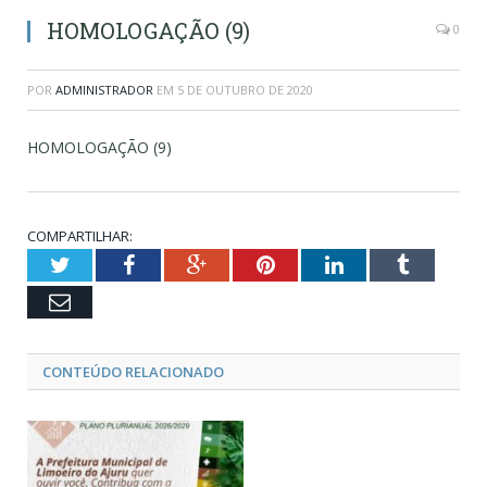
HOMOLOGAÇÃO (9)
0
POR
ADMINISTRADOR
EM
5 DE OUTUBRO DE 2020
HOMOLOGAÇÃO (9)
COMPARTILHAR:
Twitter
Facebook
Google+
Pinterest
LinkedIn
Tumblr
Email
CONTEÚDO RELACIONADO