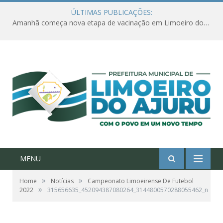
ÚLTIMAS PUBLICAÇÕES:
Amanhã começa nova etapa de vacinação em Limoeiro do Ajuru para idosos com 65 ou mais
MENU
»
»
Home
Notícias
Campeonato Limoeirense De Futebol
»
2022
315656635_452094387080264_3144800570288055462_n