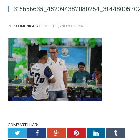
315656635_452094387080264_3144800570
POR
COMUNICACAO
EM
25 DE JANEIRO DE 2023
COMPARTILHAR:
Twitter
Facebook
Google+
Pinterest
LinkedIn
Tumblr