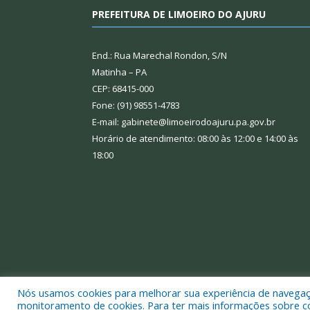
PREFEITURA DE LIMOEIRO DO AJURU
End.: Rua Marechal Rondon, S/N
Matinha – PA
CEP: 68415-000
Fone: (91) 98551-4783
E-mail: gabinete@limoeirodoajuru.pa.gov.br
Horário de atendimento: 08:00 às 12:00 e 14:00 às
18:00
Nós usamos cookies para melhorar sua experiência de navegação
Todos os direitos reservados a Prefeitura Municipal
monitoramento de cookies. Para ter mais informações sobre como