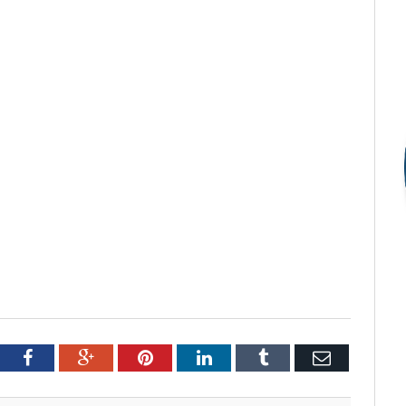
tter
Facebook
Google+
Pinterest
LinkedIn
Tumblr
Email