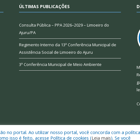
ÚLTIMAS PUBLICAÇÕES
D
Consulta Pública – PPA 2026–2029 – Limoeiro do
Ajuru/PA
Regimento Interno da 13ª Conferência Municipal de
Assistência Social de Limoeiro do Ajuru
3ª Conferência Municipal de Meio Ambiente
M
R
g
l
C
 no portal. Ao utilizar nosso portal, você concorda com a polític
 de Limoeiro do Ajuru.
Mapa do Si
 isso é feito, acesse Política de cookies (
Leia mais
). Se você