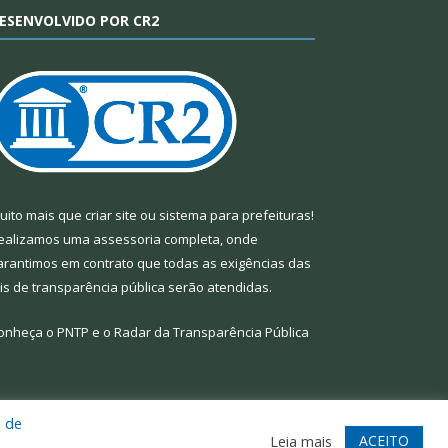
ESENVOLVIDO POR CR2
uito mais que
criar site
ou
sistema para prefeituras
!
ealizamos uma
assessoria
completa, onde
arantimos em contrato que todas as exigências das
eis de transparência pública
serão atendidas.
onheça o
PNTP
e o
Radar da Transparência Pública
a de
te
Acessar Área Administrativa
Acessar Webmail
ACEITO
Leia mais