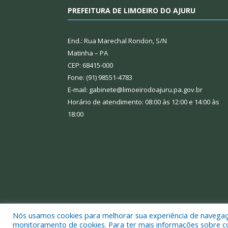
PREFEITURA DE LIMOEIRO DO AJURU
End.: Rua Marechal Rondon, S/N
Matinha – PA
CEP: 68415-000
Fone: (91) 98551-4783
E-mail: gabinete@limoeirodoajuru.pa.gov.br
Horário de atendimento: 08:00 às 12:00 e 14:00 às
18:00
Nós usamos cookies para melhorar sua experiência de navegação
Todos os direitos reservados a Prefeitura Municipal
monitoramento de cookies. Para ter mais informações sobre como