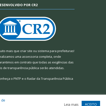
ESENVOLVIDO POR CR2
uito mais que
criar site
ou
sistema para prefeituras
!
ealizamos uma
assessoria
completa, onde
arantimos em contrato que todas as exigências das
eis de transparência pública
serão atendidas.
onheça o
PNTP
e o
Radar da Transparência Pública
a de
te
Acessar Área Administrativa
Acessar Webmail
ACEITO
Leia mais