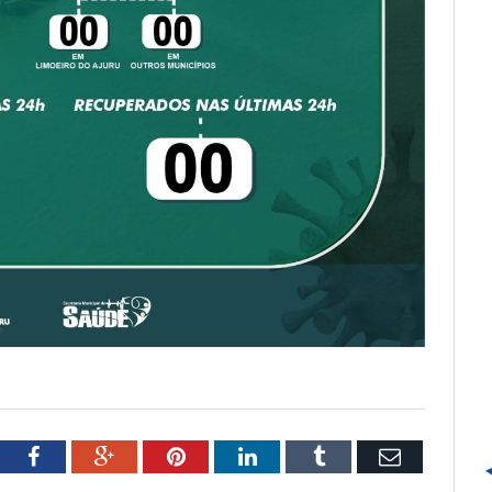
tter
Facebook
Google+
Pinterest
LinkedIn
Tumblr
Email