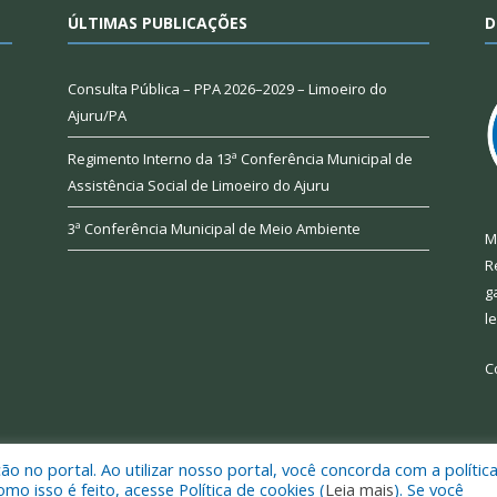
ÚLTIMAS PUBLICAÇÕES
D
Consulta Pública – PPA 2026–2029 – Limoeiro do
Ajuru/PA
Regimento Interno da 13ª Conferência Municipal de
Assistência Social de Limoeiro do Ajuru
3ª Conferência Municipal de Meio Ambiente
M
R
g
l
C
 no portal. Ao utilizar nosso portal, você concorda com a polític
 de Limoeiro do Ajuru.
Mapa do Si
 isso é feito, acesse Política de cookies (
Leia mais
). Se você