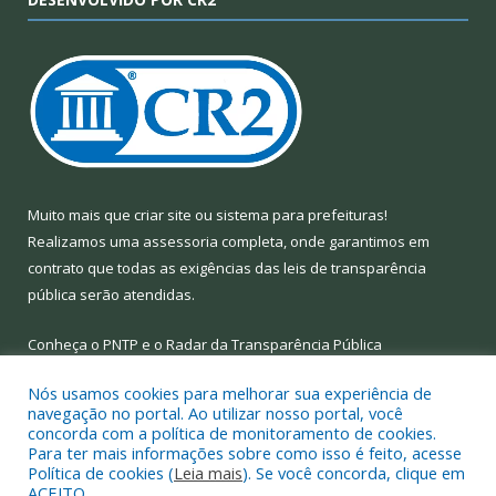
Muito mais que
criar site
ou
sistema para prefeituras
!
Realizamos uma
assessoria
completa, onde garantimos em
contrato que todas as exigências das
leis de transparência
pública
serão atendidas.
Conheça o
PNTP
e o
Radar da Transparência Pública
Nós usamos cookies para melhorar sua experiência de
navegação no portal. Ao utilizar nosso portal, você
concorda com a política de monitoramento de cookies.
Para ter mais informações sobre como isso é feito, acesse
Todos os direitos reservados a Prefeitura Municipal de Limoeiro
Política de cookies (
Leia mais
). Se você concorda, clique em
do Ajuru.
ACEITO.