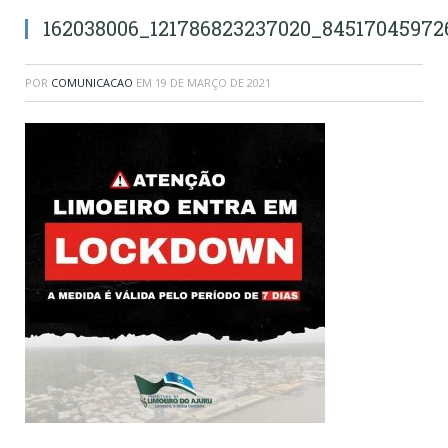
162038006_121786823237020_84517045972
POR
COMUNICACAO
EM
19 DE MARÇO DE 2021