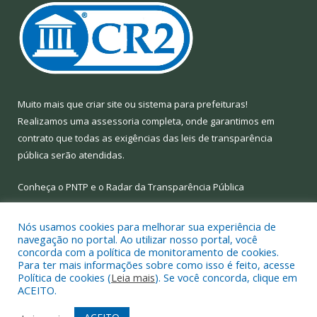
Muito mais que
criar site
ou
sistema para prefeituras
!
Realizamos uma
assessoria
completa, onde garantimos em
contrato que todas as exigências das
leis de transparência
pública
serão atendidas.
Conheça o
PNTP
e o
Radar da Transparência Pública
Nós usamos cookies para melhorar sua experiência de
navegação no portal. Ao utilizar nosso portal, você
concorda com a política de monitoramento de cookies.
Todos os direitos reservados a Prefeitura Municipal de Limoeiro
Para ter mais informações sobre como isso é feito, acesse
do Ajuru.
Política de cookies (
Leia mais
). Se você concorda, clique em
ACEITO.
Mapa do Site
Acessar Área Administrativa