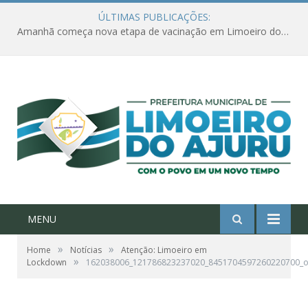
ÚLTIMAS PUBLICAÇÕES:
Amanhã começa nova etapa de vacinação em Limoeiro do Ajuru para idosos com 65 ou mais
MENU
»
»
Home
Notícias
Atenção: Limoeiro em
»
Lockdown
162038006_121786823237020_8451704597260220700_