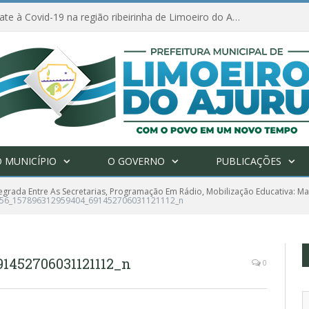
Ações de combate à Covid-19 na região ribeirinha de Limoeiro do Ajuru continuam
 MUNICÍPIO
O GOVERNO
PUBLICAÇÕES
egrada Entre As Secretarias, Programação Em Rádio, Mobilização Educativa: M
56_157896312959404_691452706031121112_n
1452706031121112_n
0