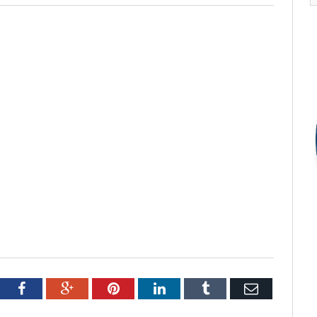
tter
Facebook
Google+
Pinterest
LinkedIn
Tumblr
Email