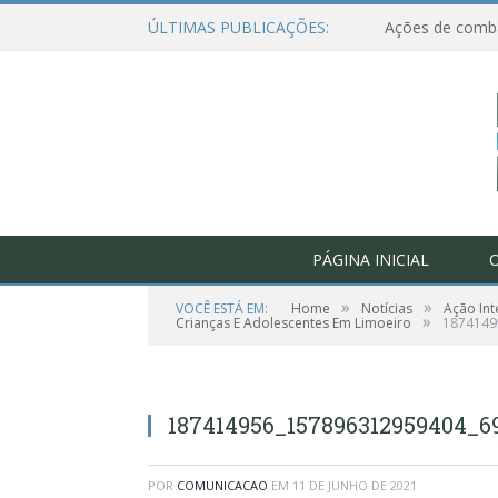
ÚLTIMAS PUBLICAÇÕES:
PÁGINA INICIAL
O
»
»
VOCÊ ESTÁ EM:
Home
Notícias
Ação Int
»
Crianças E Adolescentes Em Limoeiro
1874149
187414956_157896312959404_69
POR
COMUNICACAO
EM
11 DE JUNHO DE 2021