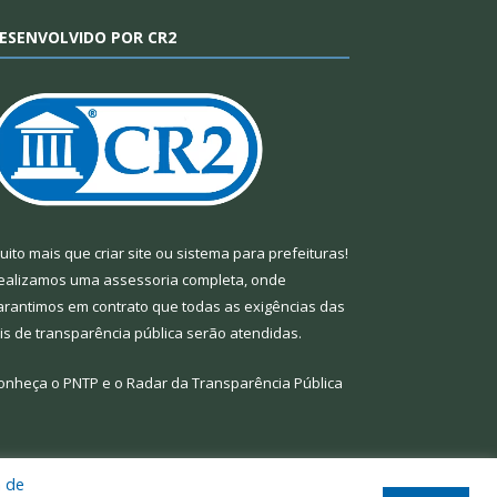
ESENVOLVIDO POR CR2
uito mais que
criar site
ou
sistema para prefeituras
!
ealizamos uma
assessoria
completa, onde
arantimos em contrato que todas as exigências das
eis de transparência pública
serão atendidas.
onheça o
PNTP
e o
Radar da Transparência Pública
a de