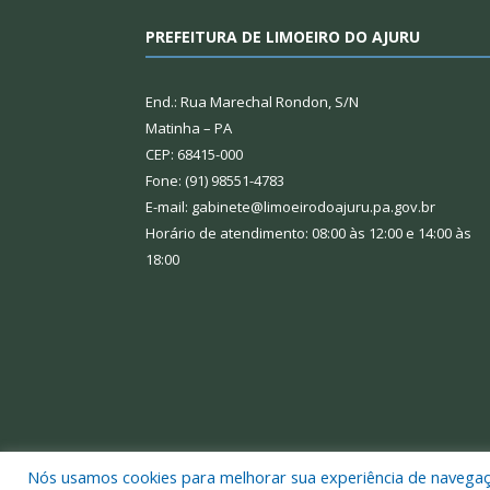
PREFEITURA DE LIMOEIRO DO AJURU
End.: Rua Marechal Rondon, S/N
Matinha – PA
CEP: 68415-000
Fone: (91) 98551-4783
E-mail: gabinete@limoeirodoajuru.pa.gov.br
Horário de atendimento: 08:00 às 12:00 e 14:00 às
18:00
Nós usamos cookies para melhorar sua experiência de navegação