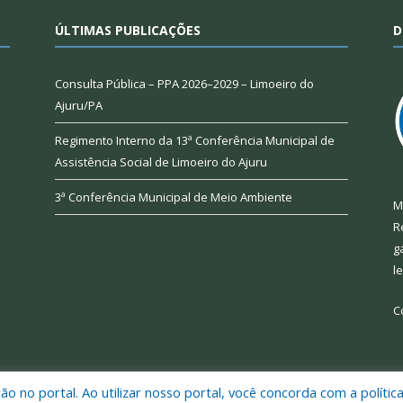
ÚLTIMAS PUBLICAÇÕES
D
Consulta Pública – PPA 2026–2029 – Limoeiro do
Ajuru/PA
Regimento Interno da 13ª Conferência Municipal de
Assistência Social de Limoeiro do Ajuru
3ª Conferência Municipal de Meio Ambiente
M
R
g
l
C
 no portal. Ao utilizar nosso portal, você concorda com a polític