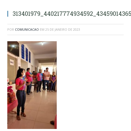
313401979_440217774934592_4345901436
POR
COMUNICACAO
EM
25 DE JANEIRO DE 2023