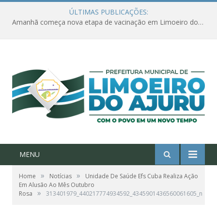
ÚLTIMAS PUBLICAÇÕES:
Amanhã começa nova etapa de vacinação em Limoeiro do Ajuru para idosos com 65 ou mais
MENU
»
»
Home
Notícias
Unidade De Saúde Efs Cuba Realiza Ação
Em Alusão Ao Mês Outubro
»
Rosa
313401979_440217774934592_4345901436560061605_n