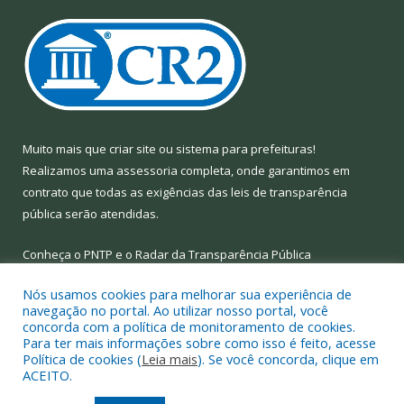
Muito mais que
criar site
ou
sistema para prefeituras
!
Realizamos uma
assessoria
completa, onde garantimos em
contrato que todas as exigências das
leis de transparência
pública
serão atendidas.
Conheça o
PNTP
e o
Radar da Transparência Pública
Nós usamos cookies para melhorar sua experiência de
navegação no portal. Ao utilizar nosso portal, você
concorda com a política de monitoramento de cookies.
Para ter mais informações sobre como isso é feito, acesse
Todos os direitos reservados a Prefeitura Municipal de Limoeiro
Política de cookies (
Leia mais
). Se você concorda, clique em
do Ajuru.
ACEITO.