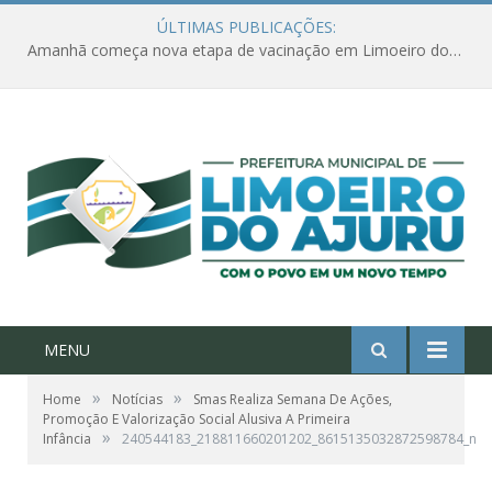
ÚLTIMAS PUBLICAÇÕES:
Amanhã começa nova etapa de vacinação em Limoeiro do Ajuru para idosos com 65 ou mais
MENU
»
»
Home
Notícias
Smas Realiza Semana De Ações,
Promoção E Valorização Social Alusiva A Primeira
»
Infância
240544183_218811660201202_8615135032872598784_n