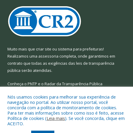
Muito mais que
criar site
ou
sistema para prefeituras
!
Realizamos uma
assessoria
completa, onde garantimos em
contrato que todas as exigências das
leis de transparência
pública
serão atendidas.
Conheça o
PNTP
e o
Radar da Transparência Pública
Nós usamos cookies para melhorar sua experiência de
navegação no portal. Ao utilizar nosso portal, você
concorda com a política de monitoramento de cookies.
Para ter mais informações sobre como isso é feito, acesse
Todos os direitos reservados a Prefeitura Municipal de Limoeiro
Política de cookies (
Leia mais
). Se você concorda, clique em
do Ajuru.
ACEITO.