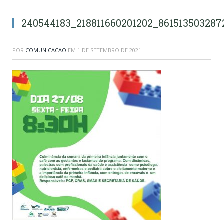
240544183_218811660201202_86151350328
POR
COMUNICACAO
EM
1 DE SETEMBRO DE 2021