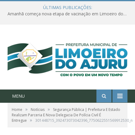
ÚLTIMAS PUBLICAÇÕES:
Amanhã começa nova etapa de vacinação em Limoeiro do Ajuru para idosos com 65 ou mais
MENU
»
»
Home
Notícias
Segurança Pública | Prefeitura E Estado
Realizam Parceria E Nova Delegacia De Polícia Civil É
»
Entregue
301448715_392473073042396_7750622551569912530_n