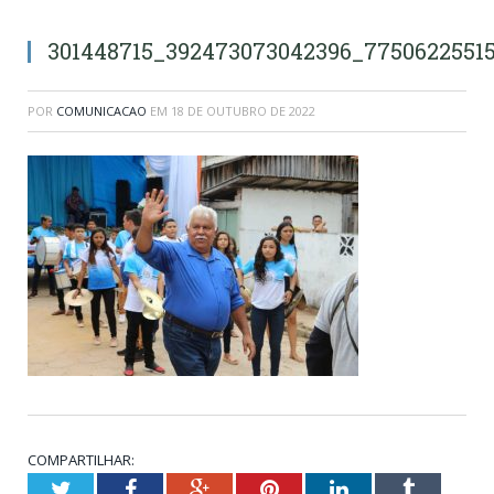
301448715_392473073042396_7750622551
POR
COMUNICACAO
EM
18 DE OUTUBRO DE 2022
COMPARTILHAR:
Twitter
Facebook
Google+
Pinterest
LinkedIn
Tumblr