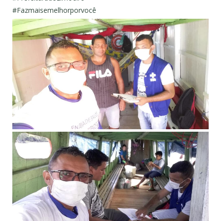
#
Fazmaisemelhorporvocê