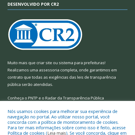
DESENVOLVIDO POR CR2
Muito mais que
criar site
ou
sistema para prefeituras
!
Realizamos uma
assessoria
completa, onde garantimos em
contrato que todas as exigências das
leis de transparência
pública
serão atendidas.
Conheça o
PNTP
e o
Radar da Transparência Pública
Nós usamos cookies para melhorar sua experiência de
navegação no portal. Ao utilizar nosso portal, você
concorda com a política de monitoramento de cookies.
Para ter mais informações sobre como isso é feito, acesse
Todos os direitos reservados a Prefeitura Municipal de Limoeiro
Política de cookies (
Leia mais
). Se você concorda, clique em