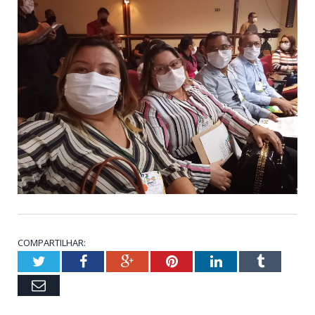
COMPARTILHAR:
Twitter
Facebook
Google+
Pinterest
LinkedIn
Tumblr
Email