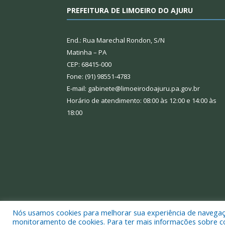
PREFEITURA DE LIMOEIRO DO AJURU
End.: Rua Marechal Rondon, S/N
Matinha – PA
CEP: 68415-000
Fone: (91) 98551-4783
E-mail: gabinete@limoeirodoajuru.pa.gov.br
Horário de atendimento: 08:00 às 12:00 e 14:00 às
18:00
Nós usamos cookies para melhorar sua experiência de navegação
Todos os direitos reservados a Prefeitura Municipal
monitoramento de cookies. Para ter mais informações sobre como