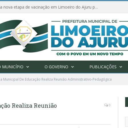
Amanhã começa nova etapa de vacinação em Limoeiro do Ajuru para idosos com 65 ou mais
 MUNICÍPIO
O GOVERNO
PUBLICAÇÕES
ia Municipal De Educação Realiza Reunião Administrativo-Pedagógica
ação Realiza Reunião
0