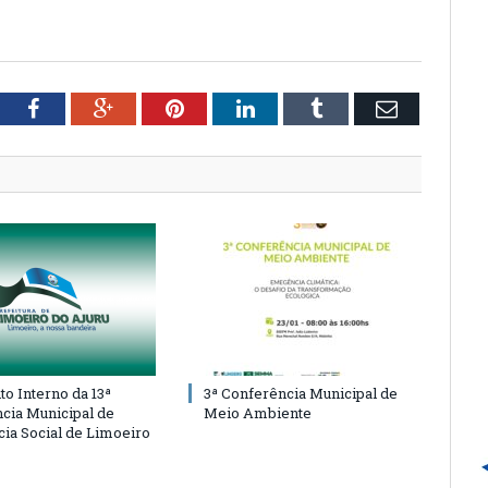
tter
Facebook
Google+
Pinterest
LinkedIn
Tumblr
Email
o Interno da 13ª
3ª Conferência Municipal de
cia Municipal de
Meio Ambiente
cia Social de Limoeiro