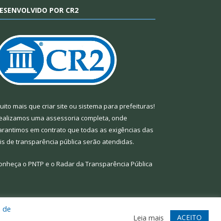
ESENVOLVIDO POR CR2
uito mais que
criar site
ou
sistema para prefeituras
!
ealizamos uma
assessoria
completa, onde
arantimos em contrato que todas as exigências das
eis de transparência pública
serão atendidas.
onheça o
PNTP
e o
Radar da Transparência Pública
a de
te
Acessar Área Administrativa
Acessar Webmail
ACEITO
Leia mais