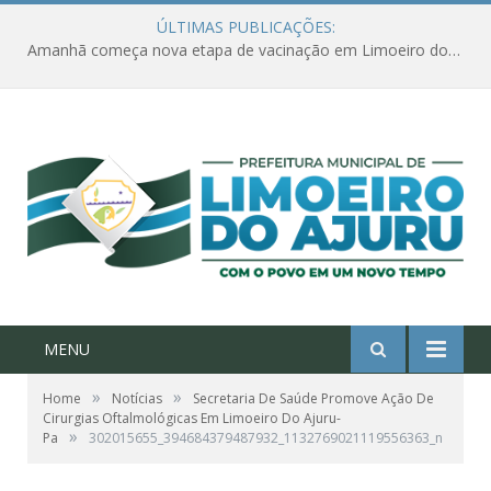
ÚLTIMAS PUBLICAÇÕES:
Amanhã começa nova etapa de vacinação em Limoeiro do Ajuru para idosos com 65 ou mais
MENU
»
»
Home
Notícias
Secretaria De Saúde Promove Ação De
Cirurgias Oftalmológicas Em Limoeiro Do Ajuru-
»
Pa
302015655_394684379487932_1132769021119556363_n