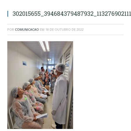
302015655_394684379487932_11327690211
POR
COMUNICACAO
EM
18 DE OUTUBRO DE 2022