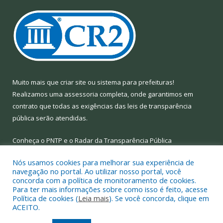
Muito mais que
criar site
ou
sistema para prefeituras
!
Realizamos uma
assessoria
completa, onde garantimos em
contrato que todas as exigências das
leis de transparência
pública
serão atendidas.
Conheça o
PNTP
e o
Radar da Transparência Pública
Nós usamos cookies para melhorar sua experiência de
navegação no portal. Ao utilizar nosso portal, você
concorda com a política de monitoramento de cookies.
Para ter mais informações sobre como isso é feito, acesse
Todos os direitos reservados a Prefeitura Municipal de Limoeiro
Política de cookies (
Leia mais
). Se você concorda, clique em
do Ajuru.
ACEITO.