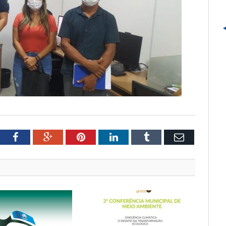
tter
Facebook
Google+
Pinterest
LinkedIn
Tumblr
Email