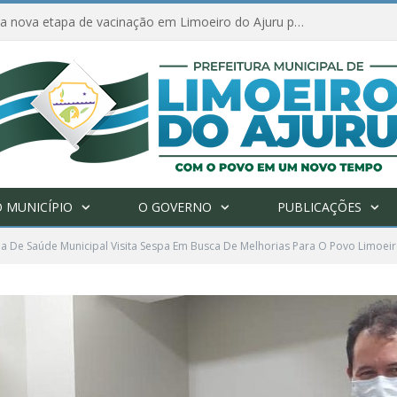
Amanhã começa nova etapa de vacinação em Limoeiro do Ajuru para idosos com 65 ou mais
 MUNICÍPIO
O GOVERNO
PUBLICAÇÕES
ia De Saúde Municipal Visita Sespa Em Busca De Melhorias Para O Povo Limoei