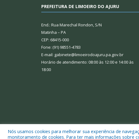
PREFEITURA DE LIMOEIRO DO AJURU
End.: Rua Marechal Rondon, S/N
Matinha – PA
CEP: 68415-000
Fone: (91) 98551-4783
E-mail: gabinete@limoeirodoajuru.pa.gov.br
Horário de atendimento: 08:00 às 12:00 e 14:00 às
18:00
Nós usamos cookies para melhorar sua experiência de navegação
Todos os direitos reservados a Prefeitura Municipal
monitoramento de cookies. Para ter mais informações sobre como