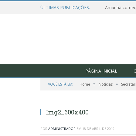
ÚLTIMAS PUBLICAÇÕES:
PÁGINA INICIAL
O
»
»
VOCÊ ESTÁ EM:
Home
Notícias
Secretar
Img2_600x400
POR
ADMINISTRADOR
EM
18 DE ABRIL DE 2019