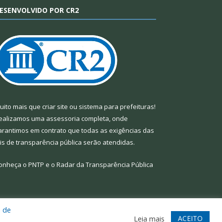
ESENVOLVIDO POR CR2
uito mais que
criar site
ou
sistema para prefeituras
!
ealizamos uma
assessoria
completa, onde
arantimos em contrato que todas as exigências das
eis de transparência pública
serão atendidas.
onheça o
PNTP
e o
Radar da Transparência Pública
a de
te
Acessar Área Administrativa
Acessar Webmail
ACEITO
Leia mais