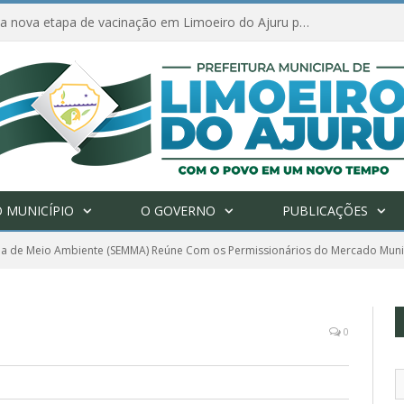
Amanhã começa nova etapa de vacinação em Limoeiro do Ajuru para idosos com 65 ou mais
 MUNICÍPIO
O GOVERNO
PUBLICAÇÕES
ia de Meio Ambiente (SEMMA) Reúne Com os Permissionários do Mercado Munic
0