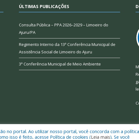
ÚLTIMAS PUBLICAÇÕES
D
Consulta Pública – PPA 2026–2029 – Limoeiro do
Ajuru/PA
Regimento Interno da 13ª Conferência Municipal de
Assistência Social de Limoeiro do Ajuru
3ª Conferência Municipal de Meio Ambiente
M
R
g
l
C
 no portal. Ao utilizar nosso portal, você concorda com a polític
 de Limoeiro do Ajuru.
Mapa do Si
 isso é feito, acesse Política de cookies (
Leia mais
). Se você