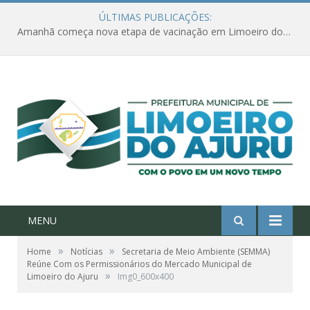
ÚLTIMAS PUBLICAÇÕES:
Amanhã começa nova etapa de vacinação em Limoeiro do Ajuru para idosos com 65 ou mais
MENU
»
»
Home
Notícias
Secretaria de Meio Ambiente (SEMMA)
Reúne Com os Permissionários do Mercado Municipal de
»
Limoeiro do Ajuru
Img0_600x400