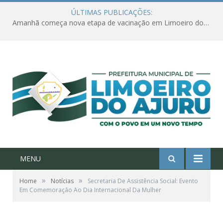
ÚLTIMAS PUBLICAÇÕES:
Ações de combate à Covid-19 na região ribeirinha de Limoeiro do Ajuru continuam
MENU
»
»
Home
Notícias
Secretaria De Assistência Social: Evento
Em Comemoração Ao Dia Internacional Da Mulher