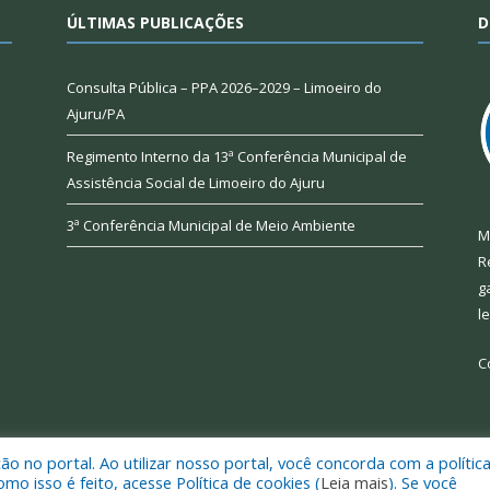
ÚLTIMAS PUBLICAÇÕES
D
Consulta Pública – PPA 2026–2029 – Limoeiro do
Ajuru/PA
Regimento Interno da 13ª Conferência Municipal de
Assistência Social de Limoeiro do Ajuru
3ª Conferência Municipal de Meio Ambiente
M
R
g
l
C
 no portal. Ao utilizar nosso portal, você concorda com a polític
 de Limoeiro do Ajuru.
Mapa do Si
 isso é feito, acesse Política de cookies (
Leia mais
). Se você