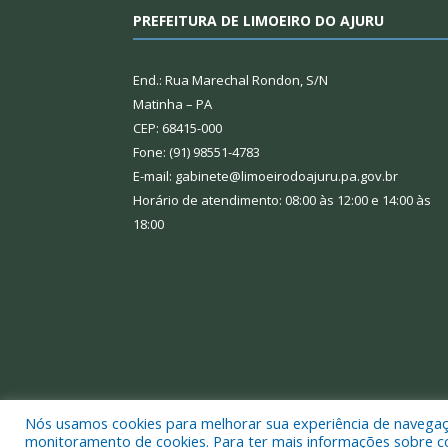
PREFEITURA DE LIMOEIRO DO AJURU
End.: Rua Marechal Rondon, S/N
Matinha – PA
CEP: 68415-000
Fone: (91) 98551-4783
E-mail: gabinete@limoeirodoajuru.pa.gov.br
Horário de atendimento: 08:00 às 12:00 e 14:00 às
18:00
Nós usamos cookies para melhorar sua experiência de navegação
Todos os direitos reservados a Prefeitura Municipal
monitoramento de cookies. Para ter mais informações sobre como