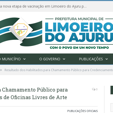
Amanhã começa nova etapa de vacinação em Limoeiro do Ajuru para idosos com 65 ou mais
 MUNICÍPIO
O GOVERNO
PUBLICAÇÕES
»
Resultado dos Habilitados para Chamamento Público para Credenciamento d
ra Chamamento Público para
0
 de Oficinas Livres de Arte
PUBLICAÇÕES OFICIAIS