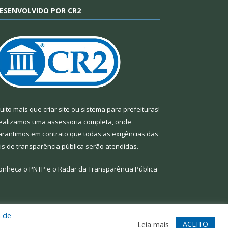
ESENVOLVIDO POR CR2
uito mais que
criar site
ou
sistema para prefeituras
!
ealizamos uma
assessoria
completa, onde
arantimos em contrato que todas as exigências das
eis de transparência pública
serão atendidas.
onheça o
PNTP
e o
Radar da Transparência Pública
a de
te
Acessar Área Administrativa
Acessar Webmail
ACEITO
Leia mais