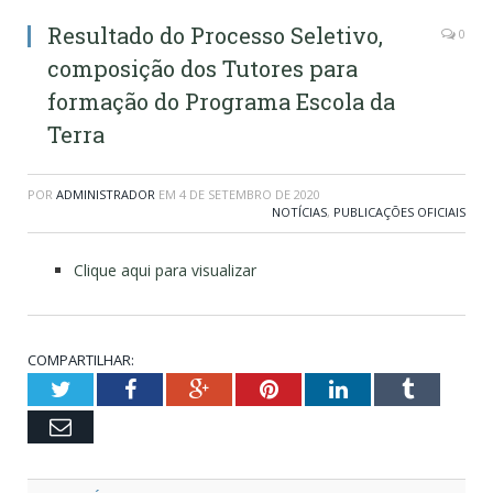
Resultado do Processo Seletivo,
0
composição dos Tutores para
formação do Programa Escola da
Terra
POR
ADMINISTRADOR
EM
4 DE SETEMBRO DE 2020
NOTÍCIAS
,
PUBLICAÇÕES OFICIAIS
Clique aqui para visualizar
COMPARTILHAR:
Twitter
Facebook
Google+
Pinterest
LinkedIn
Tumblr
Email