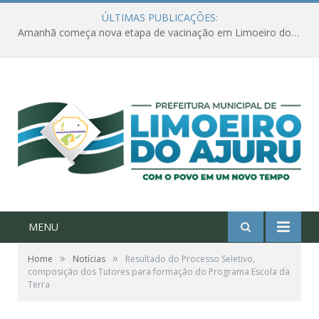
ÚLTIMAS PUBLICAÇÕES:
Amanhã começa nova etapa de vacinação em Limoeiro do Ajuru para idosos com 65 ou mais
MENU
»
»
Home
Notícias
Resultado do Processo Seletivo,
composição dos Tutores para formação do Programa Escola da
Terra