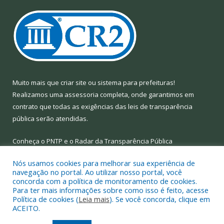
Muito mais que
criar site
ou
sistema para prefeituras
!
Realizamos uma
assessoria
completa, onde garantimos em
contrato que todas as exigências das
leis de transparência
pública
serão atendidas.
Conheça o
PNTP
e o
Radar da Transparência Pública
Nós usamos cookies para melhorar sua experiência de
navegação no portal. Ao utilizar nosso portal, você
concorda com a política de monitoramento de cookies.
Para ter mais informações sobre como isso é feito, acesse
Todos os direitos reservados a Prefeitura Municipal de Limoeiro
Política de cookies (
Leia mais
). Se você concorda, clique em
do Ajuru.
ACEITO.