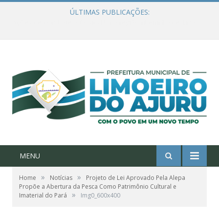
ÚLTIMAS PUBLICAÇÕES:
Ações de combate à Covid-19 na região ribeirinha de Limoeiro do Ajuru continuam
MENU
»
»
Home
Notícias
Projeto de Lei Aprovado Pela Alepa
Propõe a Abertura da Pesca Como Patrimônio Cultural e
»
Imaterial do Pará
Img0_600x400