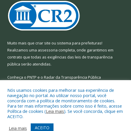
Muito mais que
criar site
ou
sistema para prefeituras
!
Realizamos uma
assessoria
completa, onde garantimos em
contrato que todas as exigências das
leis de transparência
pública
serão atendidas.
Conheça o
PNTP
e o
Radar da Transparência Pública
Nós usamos cookies para melhorar sua experiência de
navegação no portal. Ao utilizar nosso portal, você
concorda com a política de monitoramento de cookies.
Para ter mais informações sobre como isso é feito, acesse
Todos os direitos reservados a Prefeitura Municipal de Limoeiro
Política de cookies (
Leia mais
). Se você concorda, clique em
do Ajuru.
ACEITO.
Mapa do Site
Acessar Área Administrativa
ACEITO
Leia mais