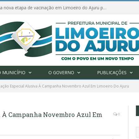
Ações de combate à Covid-19 na região ribeirinha de Limoeiro do Ajuru continuam
 MUNICÍPIO
O GOVERNO
PUBLICAÇÕES
ação Especial Alusiva À Campanha Novembro Azul Em Limoeiro Do Ajuru
va À Campanha Novembro Azul Em
0