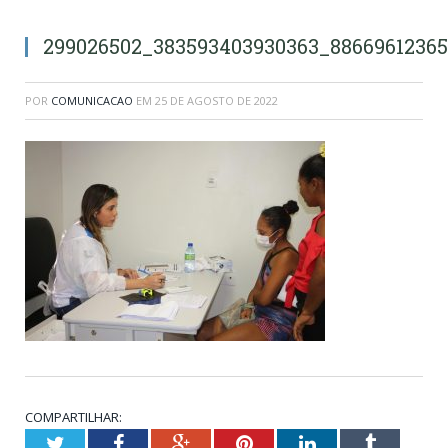
299026502_383593403930363_8866961236
POR
COMUNICACAO
EM
25 DE AGOSTO DE 2022
COMPARTILHAR:
Twitter
Facebook
Google+
Pinterest
LinkedIn
Tumblr