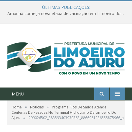
ÚLTIMAS PUBLICAÇÕES:
Amanhã começa nova etapa de vacinação em Limoeiro do Ajuru para idosos com 65 ou mais
MENU
»
»
Home
Notícias
Programa Rios De Saúde Atende
Centenas De Pessoas No Terminal Hidroviário De Limoeiro Do
»
Ajuru
299026502_383593403930363_8866961236555875966_n