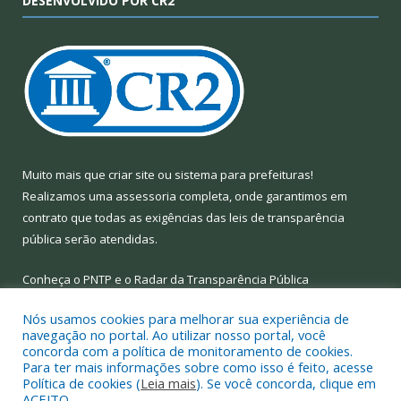
DESENVOLVIDO POR CR2
Muito mais que
criar site
ou
sistema para prefeituras
!
Realizamos uma
assessoria
completa, onde garantimos em
contrato que todas as exigências das
leis de transparência
pública
serão atendidas.
Conheça o
PNTP
e o
Radar da Transparência Pública
Nós usamos cookies para melhorar sua experiência de
navegação no portal. Ao utilizar nosso portal, você
concorda com a política de monitoramento de cookies.
Para ter mais informações sobre como isso é feito, acesse
Todos os direitos reservados a Prefeitura Municipal de Limoeiro
Política de cookies (
Leia mais
). Se você concorda, clique em
do Ajuru.
ACEITO.