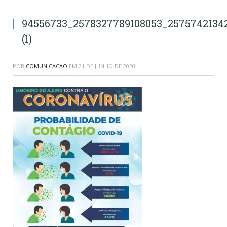
94556733_2578327789108053_2575742134
(1)
POR
COMUNICACAO
EM
21 DE JUNHO DE 2020