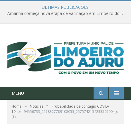
ÚLTIMAS PUBLICAÇÕES:
Amanhã começa nova etapa de vacinação em Limoeiro do Ajuru para idosos com 65 ou mais
MENU
»
»
Home
Notícias
Probabilidade de contágio COVID-
»
19
94556733_2578327789108053_2575742134233595904_o
(1)