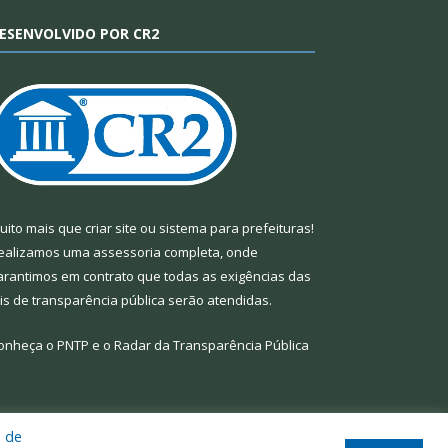
ESENVOLVIDO POR CR2
uito mais que
criar site
ou
sistema para prefeituras
!
ealizamos uma
assessoria
completa, onde
arantimos em contrato que todas as exigências das
eis de transparência pública
serão atendidas.
onheça o
PNTP
e o
Radar da Transparência Pública
a de