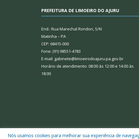
PREFEITURA DE LIMOEIRO DO AJURU
End.: Rua Marechal Rondon, S/N
Matinha – PA
CEP: 68415-000
Fone: (91) 98551-4783
E-mail: gabinete@limoeirodoajuru.pa.gov.br
Horário de atendimento: 08:00 às 12:00 e 14:00 às
18:00
Nós usamos cookies para melhorar sua experiência de navegação