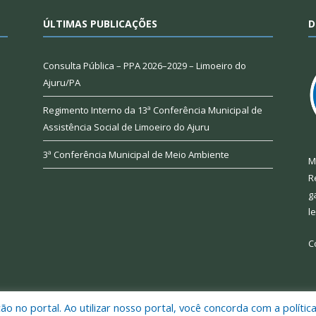
ÚLTIMAS PUBLICAÇÕES
D
Consulta Pública – PPA 2026–2029 – Limoeiro do
Ajuru/PA
Regimento Interno da 13ª Conferência Municipal de
Assistência Social de Limoeiro do Ajuru
3ª Conferência Municipal de Meio Ambiente
M
R
g
l
C
 no portal. Ao utilizar nosso portal, você concorda com a polític