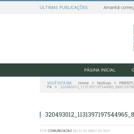
ÚLTIMAS PUBLICAÇÕES:
PÁGINA INICIAL
O
»
»
VOCÊ ESTÁ EM:
Home
Notícias
PREFEIT
»
PA
320493012_1131397197544965_88612079
320493012_1131397197544965_
POR
COMUNICACAO
EM
22 DE MAIO DE 2023