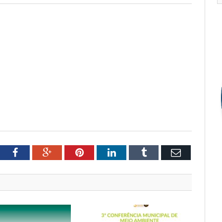
tter
Facebook
Google+
Pinterest
LinkedIn
Tumblr
Email