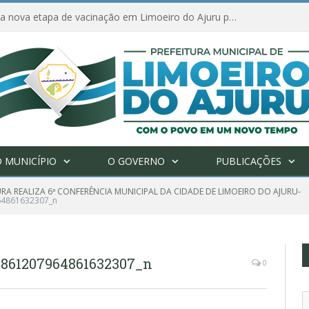
Amanhã começa nova etapa de vacinação em Limoeiro do Ajuru para idosos com 65 ou mais
 MUNICÍPIO
O GOVERNO
PUBLICAÇÕES
URA REALIZA 6ª CONFERÊNCIA MUNICIPAL DA CIDADE DE LIMOEIRO DO AJURU-
64861632307_n
8861207964861632307_n
0