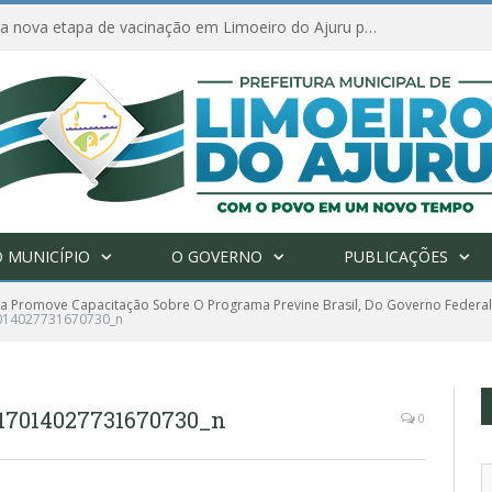
Amanhã começa nova etapa de vacinação em Limoeiro do Ajuru para idosos com 65 ou mais
 MUNICÍPIO
O GOVERNO
PUBLICAÇÕES
ura Promove Capacitação Sobre O Programa Previne Brasil, Do Governo Fede
014027731670730_n
17014027731670730_n
0