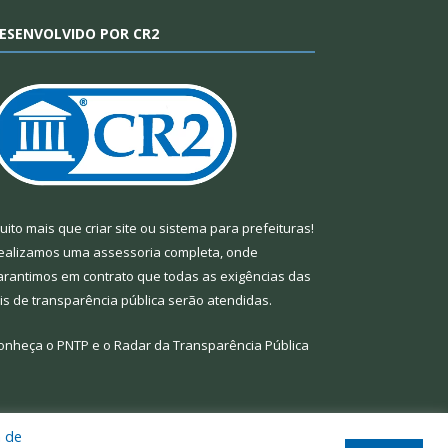
ESENVOLVIDO POR CR2
uito mais que
criar site
ou
sistema para prefeituras
!
ealizamos uma
assessoria
completa, onde
arantimos em contrato que todas as exigências das
eis de transparência pública
serão atendidas.
onheça o
PNTP
e o
Radar da Transparência Pública
a de