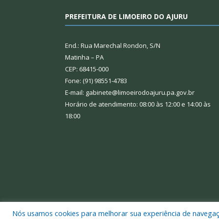
PREFEITURA DE LIMOEIRO DO AJURU
End.: Rua Marechal Rondon, S/N
Matinha – PA
CEP: 68415-000
Fone: (91) 98551-4783
E-mail: gabinete@limoeirodoajuru.pa.gov.br
Horário de atendimento: 08:00 às 12:00 e 14:00 às
18:00
Nós usamos cookies para melhorar sua experiência de navegação