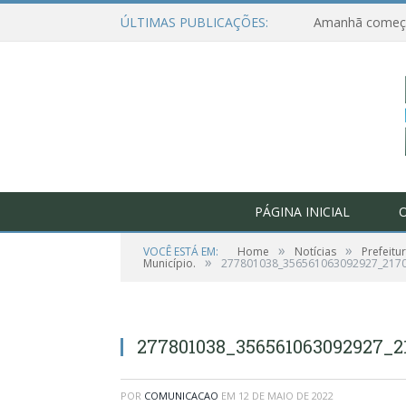
ÚLTIMAS PUBLICAÇÕES:
PÁGINA INICIAL
O
»
»
VOCÊ ESTÁ EM:
Home
Notícias
Prefeit
»
Município.
277801038_356561063092927_217
277801038_356561063092927_2
POR
COMUNICACAO
EM
12 DE MAIO DE 2022