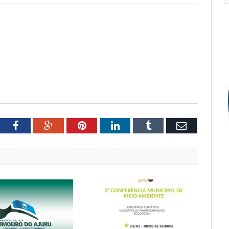
tter
Facebook
Google+
Pinterest
LinkedIn
Tumblr
Email