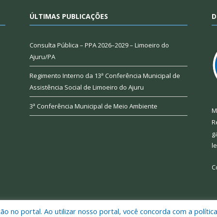
ÚLTIMAS PUBLICAÇÕES
D
Consulta Pública – PPA 2026–2029 – Limoeiro do
Ajuru/PA
Regimento Interno da 13ª Conferência Municipal de
Assistência Social de Limoeiro do Ajuru
3ª Conferência Municipal de Meio Ambiente
M
R
g
l
C
 no portal. Ao utilizar nosso portal, você concorda com a polític