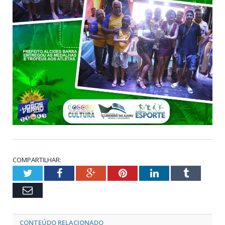
COMPARTILHAR:
Twitter
Facebook
Google+
Pinterest
LinkedIn
Tumblr
Email
CONTEÚDO RELACIONADO