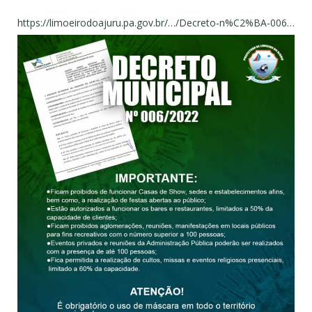
https://limoeirodoajuru.pa.gov.br/…/Decreto-n%C2%BA-006…