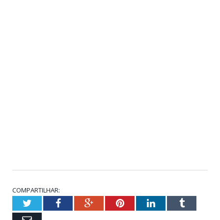
COMPARTILHAR:
Twitter
Facebook
Google+
Pinterest
LinkedIn
Tumblr
Email