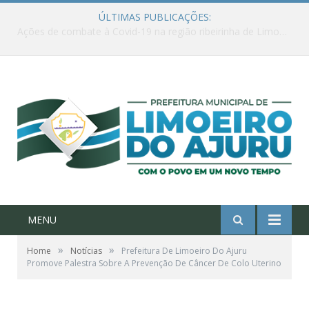
ÚLTIMAS PUBLICAÇÕES:
Ações de combate à Covid-19 na região ribeirinha de Limoeiro do Ajuru continuam
MENU
»
»
Home
Notícias
Prefeitura De Limoeiro Do Ajuru
Promove Palestra Sobre A Prevenção De Câncer De Colo Uterino